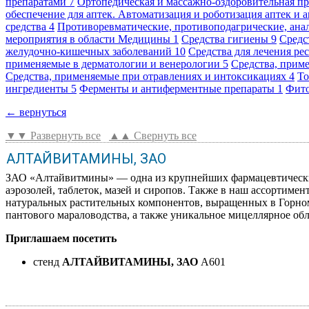
препаратами
7
Ортопедическая и массажно-оздоровительная п
обеспечение для аптек. Автоматизация и роботизация аптек и 
средства
4
Противоревматические, противоподагрические, ан
мероприятия в области Медицины
1
Средства гигиены
9
Средс
желудочно-кишечных заболеваний
10
Средства для лечения р
применяемые в дерматологии и венерологии
5
Средства, прим
Средства, применяемые при отравлениях и интоксикациях
4
То
ингредиенты
5
Ферменты и антиферментные препараты
1
Фит
← вернуться
▼▼ Развернуть все
▲▲ Свернуть все
АЛТАЙВИТАМИНЫ, ЗАО
ЗАО «Алтайвитмины» — одна из крупнейших фармацевтических
аэрозолей, таблеток, мазей и сиропов. Также в наш ассортиме
натуральных растительных компонентов, выращенных в Горном
пантового мараловодства, а также уникальное мицеллярное об
Приглашаем посетить
стенд
АЛТАЙВИТАМИНЫ, ЗАО
A601