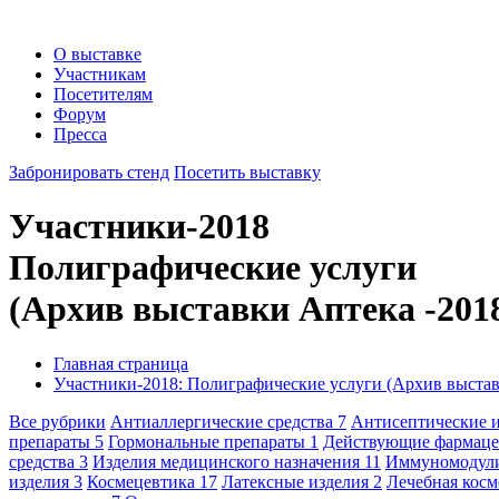
О выставке
Участникам
Посетителям
Форум
Пресса
Забронировать стенд
Посетить выставку
Участники-2018
Полиграфические услуги
(Архив выставки Аптека -201
Главная страница
Участники-2018: Полиграфические услуги (Архив выстав
Все рубрики
Антиаллергические средства
7
Антисептические 
препараты
5
Гормональные препараты
1
Действующие фармаце
средства
3
Изделия медицинского назначения
11
Иммуномодул
изделия
3
Космецевтика
17
Латексные изделия
2
Лечебная кос