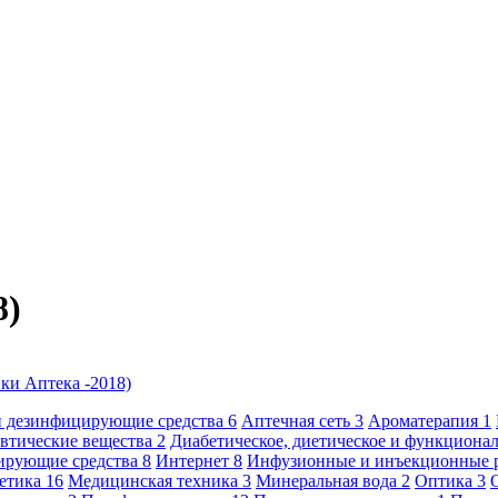
8)
ки Аптека -2018)
и дезинфицирующие средства
6
Аптечная сеть
3
Ароматерапия
1
втические вещества
2
Диабетическое, диетическое и функциона
ирующие средства
8
Интернет
8
Инфузионные и инъекционные 
метика
16
Медицинская техника
3
Минеральная вода
2
Оптика
3