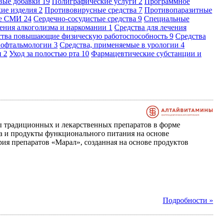
вые добавки
19
Полиграфические услуги
2
Программное
кие изделия
2
Противовирусные средства
7
Противопаразитные
ые СМИ
24
Сердечно-сосудистые средства
9
Специальные
чения алкоголизма и наркомании
1
Средства для лечения
ства повышающие физическую работоспособность
9
Средства
в офтальмологии
3
Средства, применяемые в урологии
4
и
2
Уход за полостью рта
10
Фармацевтические субстанции и
 традиционных и лекарственных препаратов в форме
тва и продукты функционального питания на основе
я препаратов «Марал», созданная на основе продуктов
Подробности »