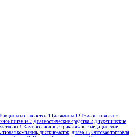
Вакцины и сыворотки
1
Витамины
13
Гомеопатические
льное питание
7
Диагностические средства
2
Диуретические
растворы
1
Компрессионные трикотажные медицинские
Оптовая компания, дистрибьютор, дилер
15
Оптовая торговля