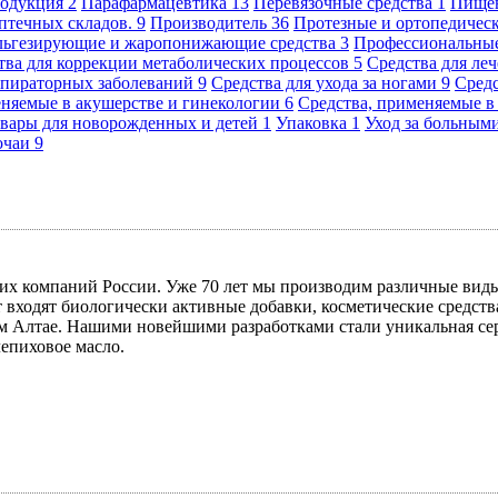
родукция
2
Парафармацевтика
13
Перевязочные средства
1
Пище
аптечных складов.
9
Производитель
36
Протезные и ортопедичес
альгезирующие и жаропонижающие средства
3
Профессиональн
тва для коррекции метаболических процессов
5
Средства для ле
еспираторных заболеваний
9
Средства для ухода за ногами
9
Сред
еняемые в акушерстве и гинекологии
6
Средства, применяемые 
вары для новорожденных и детей
1
Упаковка
1
Уход за больным
очаи
9
 компаний России. Уже 70 лет мы производим различные виды
нт входят биологически активные добавки, косметические средс
 Алтае. Нашими новейшими разработками стали уникальная сери
лепиховое масло.