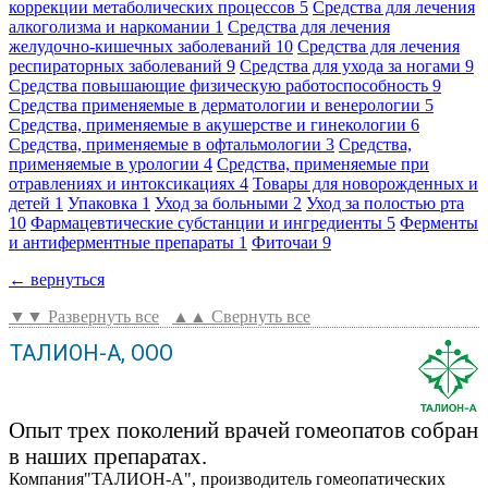
коррекции метаболических процессов
5
Средства для лечения
алкоголизма и наркомании
1
Средства для лечения
желудочно-кишечных заболеваний
10
Средства для лечения
респираторных заболеваний
9
Средства для ухода за ногами
9
Средства повышающие физическую работоспособность
9
Средства применяемые в дерматологии и венерологии
5
Средства, применяемые в акушерстве и гинекологии
6
Средства, применяемые в офтальмологии
3
Средства,
применяемые в урологии
4
Средства, применяемые при
отравлениях и интоксикациях
4
Товары для новорожденных и
детей
1
Упаковка
1
Уход за больными
2
Уход за полостью рта
10
Фармацевтические субстанции и ингредиенты
5
Ферменты
и антиферментные препараты
1
Фиточаи
9
← вернуться
▼▼ Развернуть все
▲▲ Свернуть все
ТАЛИОН-А, ООО
Опыт трех поколений врачей гомеопатов собран
в наших препаратах.
Компания"ТАЛИОН-А", производитель гомеопатических