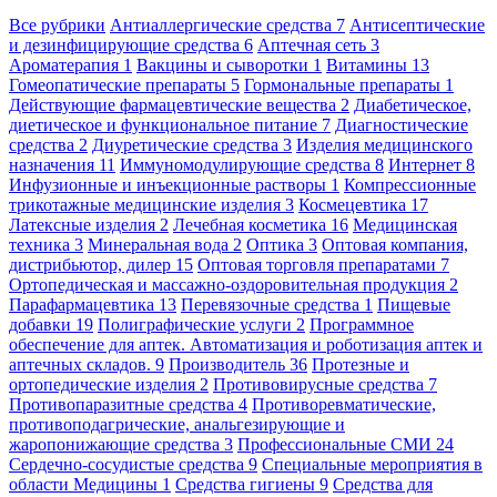
Все рубрики
Антиаллергические средства
7
Антисептические
и дезинфицирующие средства
6
Аптечная сеть
3
Ароматерапия
1
Вакцины и сыворотки
1
Витамины
13
Гомеопатические препараты
5
Гормональные препараты
1
Действующие фармацевтические вещества
2
Диабетическое,
диетическое и функциональное питание
7
Диагностические
средства
2
Диуретические средства
3
Изделия медицинского
назначения
11
Иммуномодулирующие средства
8
Интернет
8
Инфузионные и инъекционные растворы
1
Компрессионные
трикотажные медицинские изделия
3
Космецевтика
17
Латексные изделия
2
Лечебная косметика
16
Медицинская
техника
3
Минеральная вода
2
Оптика
3
Оптовая компания,
дистрибьютор, дилер
15
Оптовая торговля препаратами
7
Ортопедическая и массажно-оздоровительная продукция
2
Парафармацевтика
13
Перевязочные средства
1
Пищевые
добавки
19
Полиграфические услуги
2
Программное
обеспечение для аптек. Автоматизация и роботизация аптек и
аптечных складов.
9
Производитель
36
Протезные и
ортопедические изделия
2
Противовирусные средства
7
Противопаразитные средства
4
Противоревматические,
противоподагрические, анальгезирующие и
жаропонижающие средства
3
Профессиональные СМИ
24
Сердечно-сосудистые средства
9
Специальные мероприятия в
области Медицины
1
Средства гигиены
9
Средства для