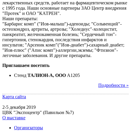
лекарственных средств, работает на фармацевтическом рынке
с 1995 года. Наши основные партнеры ЗАО Центр внедрения
"Протек" и ОАО "КАТРЕН".
Наши препараты:
"Барбарис комп" ("Иов-малыш")-аденоиды; "Сольвенций"-
остеохондроз, артриты, артрозы; "Холедиус"-холецистит,
панкреатит, желчнокаменная болезнь; "Сердечный тон"-
гипертония, стенокардия, последствия инфарктов и
инсультов; "Арсеник комп"("Иов-диабет")-сахарный диабет;
"Иов-плюс" ("Апис комп")-аллергии,экземы; "Фтизион"-
легочные заболевания. И другие препараты.
Приглашаем посетить
Стенд
ТАЛИОН-А, ООО
A1205
Подробности »
Карта сайта
2-5 декабря 2019
ЦВК "Экспоцентр" (Павильон №7)
О выставке
Организаторы