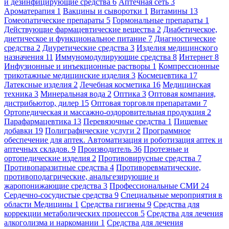
и дезинфицирующие средства
6
Аптечная сеть
3
Ароматерапия
1
Вакцины и сыворотки
1
Витамины
13
Гомеопатические препараты
5
Гормональные препараты
1
Действующие фармацевтические вещества
2
Диабетическое,
диетическое и функциональное питание
7
Диагностические
средства
2
Диуретические средства
3
Изделия медицинского
назначения
11
Иммуномодулирующие средства
8
Интернет
8
Инфузионные и инъекционные растворы
1
Компрессионные
трикотажные медицинские изделия
3
Космецевтика
17
Латексные изделия
2
Лечебная косметика
16
Медицинская
техника
3
Минеральная вода
2
Оптика
3
Оптовая компания,
дистрибьютор, дилер
15
Оптовая торговля препаратами
7
Ортопедическая и массажно-оздоровительная продукция
2
Парафармацевтика
13
Перевязочные средства
1
Пищевые
добавки
19
Полиграфические услуги
2
Программное
обеспечение для аптек. Автоматизация и роботизация аптек и
аптечных складов.
9
Производитель
36
Протезные и
ортопедические изделия
2
Противовирусные средства
7
Противопаразитные средства
4
Противоревматические,
противоподагрические, анальгезирующие и
жаропонижающие средства
3
Профессиональные СМИ
24
Сердечно-сосудистые средства
9
Специальные мероприятия в
области Медицины
1
Средства гигиены
9
Средства для
коррекции метаболических процессов
5
Средства для лечения
алкоголизма и наркомании
1
Средства для лечения