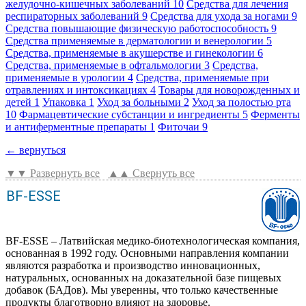
желудочно-кишечных заболеваний
10
Средства для лечения
респираторных заболеваний
9
Средства для ухода за ногами
9
Средства повышающие физическую работоспособность
9
Средства применяемые в дерматологии и венерологии
5
Средства, применяемые в акушерстве и гинекологии
6
Средства, применяемые в офтальмологии
3
Средства,
применяемые в урологии
4
Средства, применяемые при
отравлениях и интоксикациях
4
Товары для новорожденных и
детей
1
Упаковка
1
Уход за больными
2
Уход за полостью рта
10
Фармацевтические субстанции и ингредиенты
5
Ферменты
и антиферментные препараты
1
Фиточаи
9
← вернуться
▼▼ Развернуть все
▲▲ Свернуть все
BF-ESSE
BF-ESSE – Латвийская медико-биотехнологическая компания,
основанная в 1992 году. Основными направления компании
являются разработка и производство инновационных,
натуральных, основанных на доказательной базе пищевых
добавок (БАДов). Мы уверенны, что только качественные
продукты благотворно влияют на здоровье.