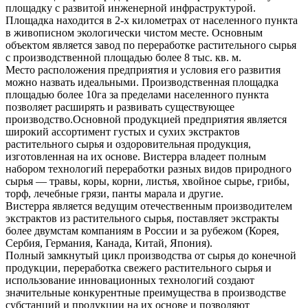
площадку с развитой инженерной инфраструктурой.
Площадка находится в 2-х километрах от населенного пункта
в живописном экологически чистом месте. Основным
объектом является завод по переработке растительного сырья
с производственной площадью более 8 тыс. кв. м.
Место расположения предприятия и условия его развития
можно назвать идеальными. Производственная площадка
площадью более 10га за пределами населенного пункта
позволяет расширять и развивать существующее
производство.Основной продукцией предприятия является
широкий ассортимент густых и сухих экстрактов
растительного сырья и оздоровительная продукция,
изготовленная на их основе. Вистерра владеет полным
набором технологий переработки разных видов природного
сырья — травы, коры, корни, листья, хвойное сырье, грибы,
торф, лечебные грязи, панты марала и другие.
Вистерра является ведущим отечественным производителем
экстрактов из растительного сырья, поставляет экстракты
более двумстам компаниям в России и за рубежом (Корея,
Сербия, Германия, Канада, Китай, Япония).
Полный замкнутый цикл производства от сырья до конечной
продукции, переработка свежего растительного сырья и
использование инновационных технологий создают
значительные конкурентные преимущества в производстве
субстанций и продукции на их основе и позволяют