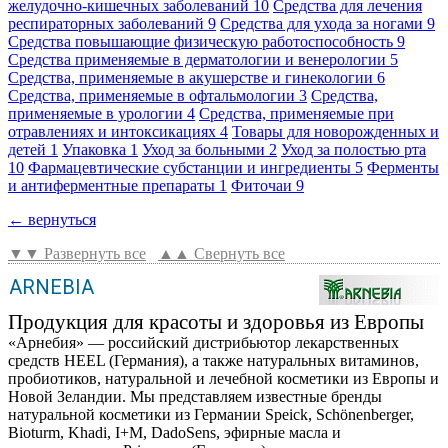
желудочно-кишечных заболеваний
10
Средства для лечения
респираторных заболеваний
9
Средства для ухода за ногами
9
Средства повышающие физическую работоспособность
9
Средства применяемые в дерматологии и венерологии
5
Средства, применяемые в акушерстве и гинекологии
6
Средства, применяемые в офтальмологии
3
Средства,
применяемые в урологии
4
Средства, применяемые при
отравлениях и интоксикациях
4
Товары для новорожденных и
детей
1
Упаковка
1
Уход за больными
2
Уход за полостью рта
10
Фармацевтические субстанции и ингредиенты
5
Ферменты
и антиферментные препараты
1
Фиточаи
9
← вернуться
▼▼ Развернуть все
▲▲ Свернуть все
ARNEBIA
Продукция для красоты и здоровья из Европы
«Арнебия» — российский дистрибьютор лекарственных
средств HEEL (Германия), а также натуральных витаминов,
пробиотиков, натуральной и лечебной косметики из Европы и
Новой Зеландии. Мы представляем известные бренды
натуральной косметики из Германии Speick, Schönenberger,
Bioturm, Khadi, I+M, DadoSens, эфирные масла и