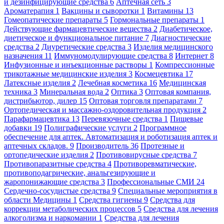
и дезинфицирующие средства
6
Аптечная сеть
3
Ароматерапия
1
Вакцины и сыворотки
1
Витамины
13
Гомеопатические препараты
5
Гормональные препараты
1
Действующие фармацевтические вещества
2
Диабетическое,
диетическое и функциональное питание
7
Диагностические
средства
2
Диуретические средства
3
Изделия медицинского
назначения
11
Иммуномодулирующие средства
8
Интернет
8
Инфузионные и инъекционные растворы
1
Компрессионные
трикотажные медицинские изделия
3
Космецевтика
17
Латексные изделия
2
Лечебная косметика
16
Медицинская
техника
3
Минеральная вода
2
Оптика
3
Оптовая компания,
дистрибьютор, дилер
15
Оптовая торговля препаратами
7
Ортопедическая и массажно-оздоровительная продукция
2
Парафармацевтика
13
Перевязочные средства
1
Пищевые
добавки
19
Полиграфические услуги
2
Программное
обеспечение для аптек. Автоматизация и роботизация аптек и
аптечных складов.
9
Производитель
36
Протезные и
ортопедические изделия
2
Противовирусные средства
7
Противопаразитные средства
4
Противоревматические,
противоподагрические, анальгезирующие и
жаропонижающие средства
3
Профессиональные СМИ
24
Сердечно-сосудистые средства
9
Специальные мероприятия в
области Медицины
1
Средства гигиены
9
Средства для
коррекции метаболических процессов
5
Средства для лечения
алкоголизма и наркомании
1
Средства для лечения