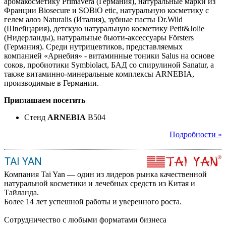
аромакосметику Primavera (Германия), натуральные марки из
Франции Biosecure и SOBiO etic, натуральную косметику с
гелем алоэ Naturalis (Италия), зубные пасты Dr.Wild
(Швейцария), детскую натуральную косметику Petit&Jolie
(Нидерланды), натуральные бьюти-аксессуары Försters
(Германия). Среди нутрицевтиков, представляемых
компанией «Арнебия» - витаминные тоники Salus на основе
соков, пробиотики Symbiolact, БАД со спирулиной Sanatur, а
также витаминно-минеральные комплексы ARNEBIA,
производимые в Германии.
Приглашаем посетить
Стенд
ARNEBIA
B504
Подробности »
TAI YAN
Компания Tai Yan — один из лидеров рынка качественной
натуральной косметики и лечебных средств из Китая и
Тайланда.
Более 14 лет успешной работы и уверенного роста.
Сотрудничество с любыми форматами бизнеса