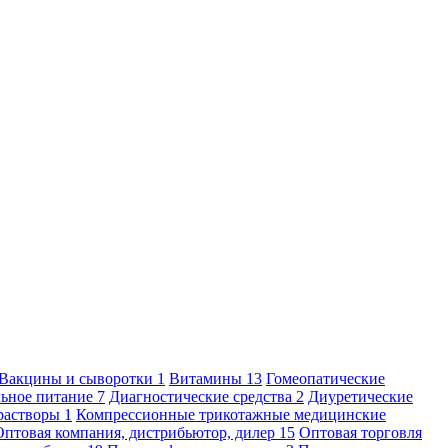
Вакцины и сыворотки
1
Витамины
13
Гомеопатические
льное питание
7
Диагностические средства
2
Диуретические
растворы
1
Компрессионные трикотажные медицинские
Оптовая компания, дистрибьютор, дилер
15
Оптовая торговля