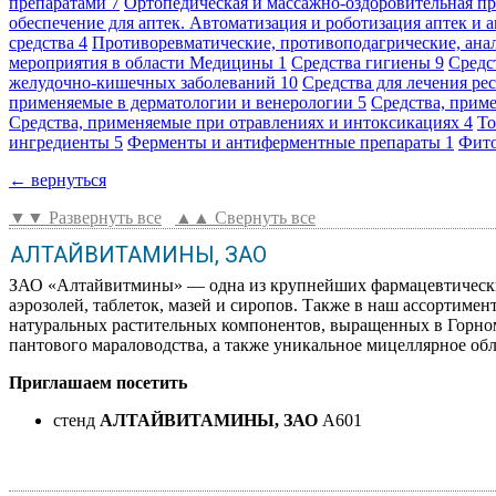
препаратами
7
Ортопедическая и массажно-оздоровительная п
обеспечение для аптек. Автоматизация и роботизация аптек и 
средства
4
Противоревматические, противоподагрические, ан
мероприятия в области Медицины
1
Средства гигиены
9
Средс
желудочно-кишечных заболеваний
10
Средства для лечения р
применяемые в дерматологии и венерологии
5
Средства, прим
Средства, применяемые при отравлениях и интоксикациях
4
То
ингредиенты
5
Ферменты и антиферментные препараты
1
Фит
← вернуться
▼▼ Развернуть все
▲▲ Свернуть все
АЛТАЙВИТАМИНЫ, ЗАО
ЗАО «Алтайвитмины» — одна из крупнейших фармацевтических
аэрозолей, таблеток, мазей и сиропов. Также в наш ассортиме
натуральных растительных компонентов, выращенных в Горном
пантового мараловодства, а также уникальное мицеллярное об
Приглашаем посетить
стенд
АЛТАЙВИТАМИНЫ, ЗАО
A601