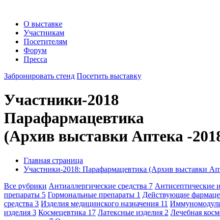
О выставке
Участникам
Посетителям
Форум
Пресса
Забронировать стенд
Посетить выставку
Участники-2018
Парафармацевтика
(Архив выставки Аптека -201
Главная страница
Участники-2018: Парафармацевтика (Архив выставки Апт
Все рубрики
Антиаллергические средства
7
Антисептические 
препараты
5
Гормональные препараты
1
Действующие фармаце
средства
3
Изделия медицинского назначения
11
Иммуномодул
изделия
3
Космецевтика
17
Латексные изделия
2
Лечебная кос