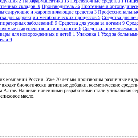
родукция
2
Парафармацевтика
13
Перевязочные средства
1
Пище
аптечных складов.
9
Производитель
36
Протезные и ортопедичес
альгезирующие и жаропонижающие средства
3
Профессиональн
тва для коррекции метаболических процессов
5
Средства для ле
еспираторных заболеваний
9
Средства для ухода за ногами
9
Сред
еняемые в акушерстве и гинекологии
6
Средства, применяемые 
вары для новорожденных и детей
1
Упаковка
1
Уход за больным
очаи
9
 компаний России. Уже 70 лет мы производим различные виды
нт входят биологически активные добавки, косметические средс
 Алтае. Нашими новейшими разработками стали уникальная сери
лепиховое масло.