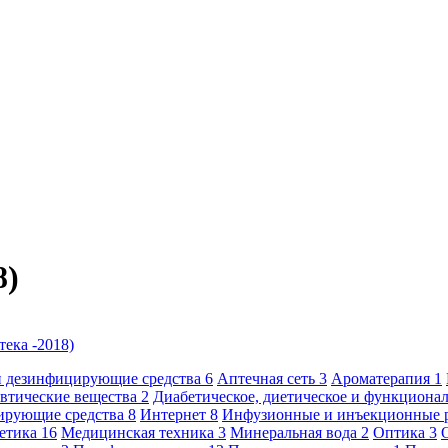
8)
ека -2018)
и дезинфицирующие средства
6
Аптечная сеть
3
Ароматерапия
1
втические вещества
2
Диабетическое, диетическое и функциона
ирующие средства
8
Интернет
8
Инфузионные и инъекционные 
метика
16
Медицинская техника
3
Минеральная вода
2
Оптика
3