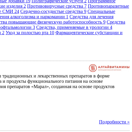
вые добавки
19
Полиграфические услуги
2
Программное
кие изделия
2
Противовирусные средства
7
Противопаразитные
ые СМИ
24
Сердечно-сосудистые средства
9
Специальные
чения алкоголизма и наркомании
1
Средства для лечения
ства повышающие физическую работоспособность
9
Средства
в офтальмологии
3
Средства, применяемые в урологии
4
и
2
Уход за полостью рта
10
Фармацевтические субстанции и
 традиционных и лекарственных препаратов в форме
тва и продукты функционального питания на основе
я препаратов «Марал», созданная на основе продуктов
Подробности »