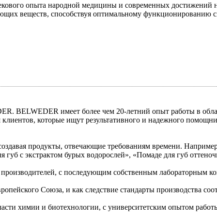
овекового опыта народной медицины и современных достижений
ющих веществ, способствуя оптимальному функционированию си
R. BELWEDER имеет более чем 20-летний опыт работы в област
 клиентов, которые ищут результативного и надежного помощник
создавая продукты, отвечающие требованиям времени. Напри
ля губ с экстрактом бурых водорослей», «Помаде для губ оттено
производителей, с последующим собственным лабораторным ко
ропейского Союза, и как следствие стандарты производства соо
ти химии и биотехнологии, с университетским опытом работы. 