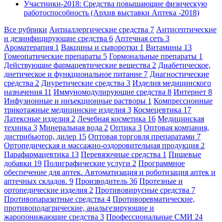
Участники-2018: Средства повышающие физическую
работоспособность (Архив выставки Аптека -2018)
Все рубрики
Антиаллергические средства
7
Антисептические
и дезинфицирующие средства
6
Аптечная сеть
3
Ароматерапия
1
Вакцины и сыворотки
1
Витамины
13
Гомеопатические препараты
5
Гормональные препараты
1
Действующие фармацевтические вещества
2
Диабетическое,
диетическое и функциональное питание
7
Диагностические
средства
2
Диуретические средства
3
Изделия медицинского
назначения
11
Иммуномодулирующие средства
8
Интернет
8
Инфузионные и инъекционные растворы
1
Компрессионные
трикотажные медицинские изделия
3
Космецевтика
17
Латексные изделия
2
Лечебная косметика
16
Медицинская
техника
3
Минеральная вода
2
Оптика
3
Оптовая компания,
дистрибьютор, дилер
15
Оптовая торговля препаратами
7
Ортопедическая и массажно-оздоровительная продукция
2
Парафармацевтика
13
Перевязочные средства
1
Пищевые
добавки
19
Полиграфические услуги
2
Программное
обеспечение для аптек. Автоматизация и роботизация аптек и
аптечных складов.
9
Производитель
36
Протезные и
ортопедические изделия
2
Противовирусные средства
7
Противопаразитные средства
4
Противоревматические,
противоподагрические, анальгезирующие и
жаропонижающие средства
3
Профессиональные СМИ
24