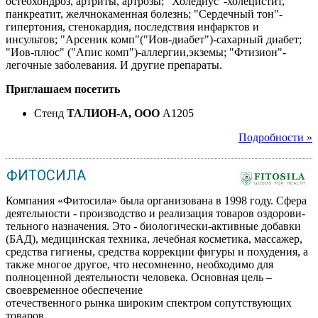
остеохондроз, артриты, артрозы; "Холедиус"-холецистит,
панкреатит, желчнокаменная болезнь; "Сердечный тон"-
гипертония, стенокардия, последствия инфарктов и
инсультов; "Арсеник комп"("Иов-диабет")-сахарный диабет;
"Иов-плюс" ("Апис комп")-аллергии,экземы; "Фтизион"-
легочные заболевания. И другие препараты.
Приглашаем посетить
Стенд
ТАЛИОН-А, ООО
A1205
Подробности »
ФИТОСИЛА
Компания «Фитосила» была организована в 1998 году. Сфера
деятельности - производство и реализация товаров оздорови-
тельного назначения. Это - биологически-активные добавки
(БАД), медицинская техника, лечебная косметика, массажер,
средства гигиены, средства коррекции фигуры и похудения, а
также многое другое, что несомненно, необходимо для
полноценной деятельности человека. Основная цель –
своевременное обеспечение
отечественного рынка широким спектром сопутствующих
товаров.