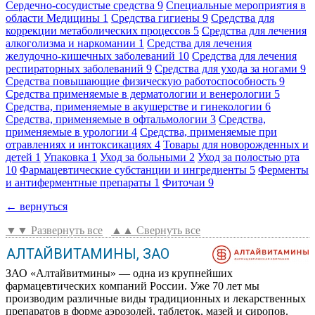
Сердечно-сосудистые средства
9
Специальные мероприятия в
области Медицины
1
Средства гигиены
9
Средства для
коррекции метаболических процессов
5
Средства для лечения
алкоголизма и наркомании
1
Средства для лечения
желудочно-кишечных заболеваний
10
Средства для лечения
респираторных заболеваний
9
Средства для ухода за ногами
9
Средства повышающие физическую работоспособность
9
Средства применяемые в дерматологии и венерологии
5
Средства, применяемые в акушерстве и гинекологии
6
Средства, применяемые в офтальмологии
3
Средства,
применяемые в урологии
4
Средства, применяемые при
отравлениях и интоксикациях
4
Товары для новорожденных и
детей
1
Упаковка
1
Уход за больными
2
Уход за полостью рта
10
Фармацевтические субстанции и ингредиенты
5
Ферменты
и антиферментные препараты
1
Фиточаи
9
← вернуться
▼▼ Развернуть все
▲▲ Свернуть все
АЛТАЙВИТАМИНЫ, ЗАО
ЗАО «Алтайвитмины» — одна из крупнейших
фармацевтических компаний России. Уже 70 лет мы
производим различные виды традиционных и лекарственных
препаратов в форме аэрозолей, таблеток, мазей и сиропов.