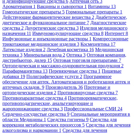
и дезинфицирующие средства
6
Аптечная сеть
3
Ароматерапия
1
Вакцины и сыворотки
1
Витамины
13
Гомеопатические препараты
5
Гормональные препараты
1
Действующие фармацевтические вещества
2
Диабетическое,
диетическое и функциональное питание
7
Диагностические
средства
2
Диуретические средства
3
Изделия медицинского
назначения
11
Иммуномодулирующие средства
8
Интернет
8
Инфузионные и инъекционные растворы
1
Компрессионные
трикотажные медицинские изделия
3
Космецевтика
17
Латексные изделия
2
Лечебная косметика
16
Медицинская
техника
3
Минеральная вода
2
Оптика
3
Оптовая компания,
дистрибьютор, дилер
15
Оптовая торговля препаратами
7
Ортопедическая и массажно-оздоровительная продукция
2
Парафармацевтика
13
Перевязочные средства
1
Пищевые
добавки
19
Полиграфические услуги
2
Программное
обеспечение для аптек. Автоматизация и роботизация аптек и
аптечных складов.
9
Производитель
36
Протезные и
ортопедические изделия
2
Противовирусные средства
7
Противопаразитные средства
4
Противоревматические,
противоподагрические, анальгезирующие и
жаропонижающие средства
3
Профессиональные СМИ
24
Сердечно-сосудистые средства
9
Специальные мероприятия в
области Медицины
1
Средства гигиены
9
Средства для
коррекции метаболических процессов
5
Средства для лечения
алкоголизма и наркомании
1
Средства для лечения