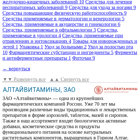
желудочно-кишечных заболеваний
10
Средства для лечения
респираторных заболеваний
9
Средства для ухода за ногами
9
Средства повышающие физическую работоспособность
9
Средства применяемые в дерматологии и венерологии
5
Средства, применяемые в акушерстве и гинекологии
6
Средства, применяемые в офтальмологии
3
Средства,
применяемые в урологии
4
Средства, применяемые при
отравлениях и интоксикациях
4
Товары для новорожденных и
детей
1
Упаковка
1
Уход за больными
2
Уход за полостью рта
10
Фармацевтические субстанции и ингредиенты
5
Ферменты
и антиферментные препараты
1
Фиточаи
9
← вернуться
▼▼ Развернуть все
▲▲ Свернуть все
АЛТАЙВИТАМИНЫ, ЗАО
ЗАО «Алтайвитмины» — одна из крупнейших
фармацевтических компаний России. Уже 70 лет мы
производим различные виды традиционных и лекарственных
препаратов в форме аэрозолей, таблеток, мазей и сиропов.
Также в наш ассортимент входят биологически активные
добавки, косметические средства и продукты
функционального питания на основе натуральных
растительных компонентов, выращенных в Горном Алтае.