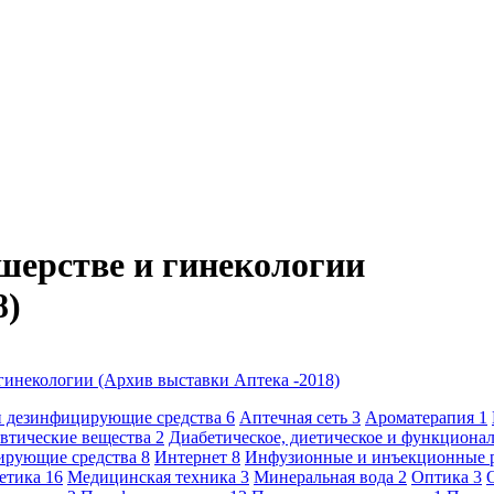
шерстве и гинекологии
8)
гинекологии (Архив выставки Аптека -2018)
и дезинфицирующие средства
6
Аптечная сеть
3
Ароматерапия
1
втические вещества
2
Диабетическое, диетическое и функциона
ирующие средства
8
Интернет
8
Инфузионные и инъекционные 
метика
16
Медицинская техника
3
Минеральная вода
2
Оптика
3