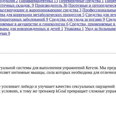
родукция
2
Парафармацевтика
13
Перевязочные средства
1
Пище
аптечных складов.
9
Производитель
36
Протезные и ортопедичес
альгезирующие и жаропонижающие средства
3
Профессиональн
тва для коррекции метаболических процессов
5
Средства для ле
еспираторных заболеваний
9
Средства для ухода за ногами
9
Сред
еняемые в акушерстве и гинекологии
6
Средства, применяемые 
вары для новорожденных и детей
1
Упаковка
1
Уход за больным
очаи
9
ктуальной системы для выполнения упражнений Кегеля. Мы пред
епляет интимные мышцы, сила которых необходима для отлично
же усиливает либидо и улучшает качество сексуальных ощущений
 условиях, к тому же тренажер kGoal превращает сложные упраж