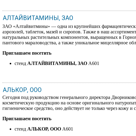
АЛТАЙВИТАМИНЫ, ЗАО
ЗАО «Алтайвитмины» — одна из крупнейших фармацевтических
аэрозолей, таблеток, мазей и сиропов. Также в наш ассортиме
натуральных растительных компонентов, выращенных в Горном
пантового мараловодства, а также уникальное мицеллярное об
Приглашаем посетить
стенд
АЛТАЙВИТАМИНЫ, ЗАО
A601
АЛЬКОР, ООО
Сегодня под руководством генерального директора Дворнико
косметическую продукцию на основе оригинального натуропати
гигиеническое средство, оно действует не только через кожу 
Приглашаем посетить
стенд
АЛЬКОР, ООО
A601