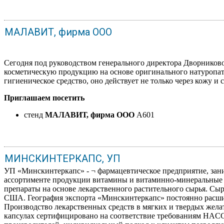
МАЛАВИТ, фирма ООО
Сегодня под руководством генерального директора Дворнико
косметическую продукцию на основе оригинального натуропати
гигиеническое средство, оно действует не только через кожу 
Приглашаем посетить
стенд
МАЛАВИТ, фирма ООО
A601
МИНСКИНТЕРКАПС, УП
УП «Минскинтеркапс» - ¬ фармацевтическое предприятие, зан
ассортименте продукции витамины и витаминно-минеральные к
препараты на основе лекарственного растительного сырья. Сы
США. География экспорта «Минскинтеркапс» постоянно расширя
Производство лекарственных средств в мягких и твердых жела
капсулах сертифицировано на соответствие требованиям HACC