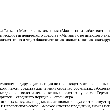
вой Татьяны Михайловны компания «Малавит» разрабатывает и 
ческого гигиенического средства «Малавит», не имеющего анал
и слизистые, но и через биологически активные точки, активизи
имающее лидирующие позиции по производству лекарственных с
омплексы, средства для лечения сердечно-сосудистых заболева
рье для производства лекарственных средств закупается в Герм
ется. Сегодня это порядка 23 стран мира.
тиновых капсулах, твердых желатиновых капсул соответствует 
P Европейского союза. Высокое качество продукции, гибкая це