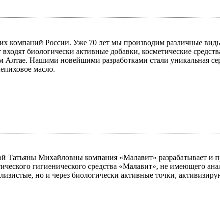
 компаний России. Уже 70 лет мы производим различные виды
нт входят биологически активные добавки, косметические средс
 Алтае. Нашими новейшими разработками стали уникальная сери
лепиховое масло.
вой Татьяны Михайловны компания «Малавит» разрабатывает и 
ческого гигиенического средства «Малавит», не имеющего анал
и слизистые, но и через биологически активные точки, активизи