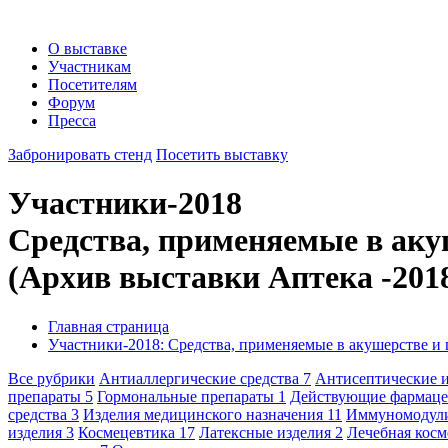
О выставке
Участникам
Посетителям
Форум
Пресса
Забронировать стенд
Посетить выставку
Участники-2018
Средства, применяемые в аку
(Архив выставки Аптека -201
Главная страница
Участники-2018: Средства, применяемые в акушерстве и 
Все рубрики
Антиаллергические средства
7
Антисептические 
препараты
5
Гормональные препараты
1
Действующие фармаце
средства
3
Изделия медицинского назначения
11
Иммуномодул
изделия
3
Космецевтика
17
Латексные изделия
2
Лечебная кос