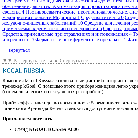
препаратами
7
Ортопедическая и массажно-оздоровительная п
обеспечение для аптек. Автоматизация и роботизация аптек и 
средства
4
Противоревматические, противоподагрические, ан
мероприятия в области Медицины
1
Средства гигиены
9
Средс
желудочно-кишечных заболеваний
10
Средства для лечения р
применяемые в дерматологии и венерологии
5
Средства, прим
Средства, применяемые при отравлениях и интоксикациях
4
То
ингредиенты
5
Ферменты и антиферментные препараты
1
Фит
← вернуться
▼▼ Развернуть все
▲▲ Свернуть все
KGOAL RUSSIA
Компания kGoal Russia - эксклюзивный дистрибьютор интелле
тренажер kGoal. С помощью этого прибора женщина легко укр
(гинекологических и сексуальных расстройств).
Прибор эффективен до, во время и после беременности, а так
гинеколога Арнольда Кегеля становится доступной в домашних
Приглашаем посетить
Стенд
KGOAL RUSSIA
A806