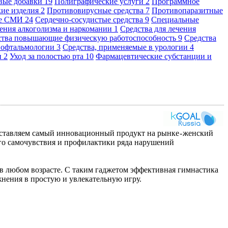
вые добавки
19
Полиграфические услуги
2
Программное
кие изделия
2
Противовирусные средства
7
Противопаразитные
ые СМИ
24
Сердечно-сосудистые средства
9
Специальные
чения алкоголизма и наркомании
1
Средства для лечения
ства повышающие физическую работоспособность
9
Средства
в офтальмологии
3
Средства, применяемые в урологии
4
и
2
Уход за полостью рта
10
Фармацевтические субстанции и
ставляем самый инновационный продукт на рынке - женский
го самочувствия и профилактики ряда нарушений
 в любом возрасте. С таким гаджетом эффективная гимнастика
нения в простую и увлекательную игру.