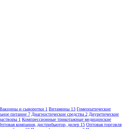
Вакцины и сыворотки
1
Витамины
13
Гомеопатические
льное питание
7
Диагностические средства
2
Диуретические
растворы
1
Компрессионные трикотажные медицинские
Оптовая компания, дистрибьютор, дилер
15
Оптовая торговля