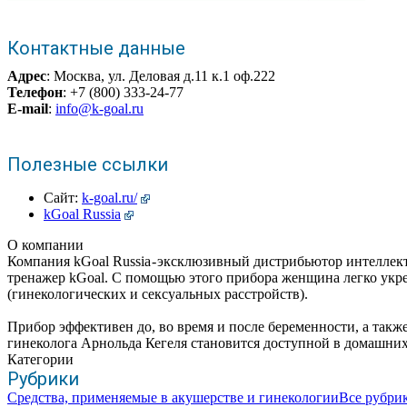
Контактные данные
Адрес
: Москва, ул. Деловая д.11 к.1 оф.222
Телефон
: +7 (800) 333-24-77
E-mail
:
info@k-goal.ru
Полезные ссылки
Сайт:
k-goal.ru/
kGoal Russia
О компании
Компания kGoal Russia - эксклюзивный дистрибьютор интелле
тренажер kGoal. С помощью этого прибора женщина легко укр
(гинекологических и сексуальных расстройств).
Прибор эффективен до, во время и после беременности, а так
гинеколога Арнольда Кегеля становится доступной в домашних
Категории
Рубрики
Средства, применяемые в акушерстве и гинекологии
Все рубри