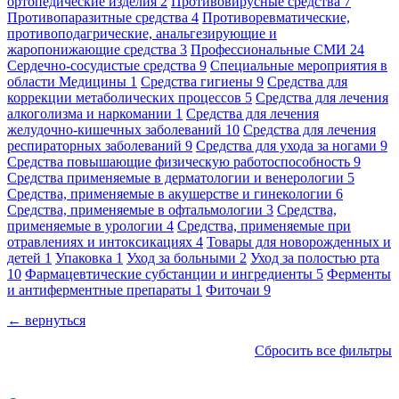
ортопедические изделия
2
Противовирусные средства
7
Противопаразитные средства
4
Противоревматические,
противоподагрические, анальгезирующие и
жаропонижающие средства
3
Профессиональные СМИ
24
Сердечно-сосудистые средства
9
Специальные мероприятия в
области Медицины
1
Средства гигиены
9
Средства для
коррекции метаболических процессов
5
Средства для лечения
алкоголизма и наркомании
1
Средства для лечения
желудочно-кишечных заболеваний
10
Средства для лечения
респираторных заболеваний
9
Средства для ухода за ногами
9
Средства повышающие физическую работоспособность
9
Средства применяемые в дерматологии и венерологии
5
Средства, применяемые в акушерстве и гинекологии
6
Средства, применяемые в офтальмологии
3
Средства,
применяемые в урологии
4
Средства, применяемые при
отравлениях и интоксикациях
4
Товары для новорожденных и
детей
1
Упаковка
1
Уход за больными
2
Уход за полостью рта
10
Фармацевтические субстанции и ингредиенты
5
Ферменты
и антиферментные препараты
1
Фиточаи
9
← вернуться
Сбросить все фильтры