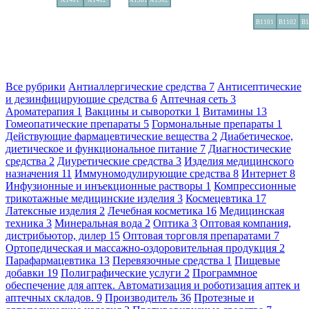
Все рубрики
Антиаллергические средства
7
Антисептические
и дезинфицирующие средства
6
Аптечная сеть
3
Ароматерапия
1
Вакцины и сыворотки
1
Витамины
13
Гомеопатические препараты
5
Гормональные препараты
1
Действующие фармацевтические вещества
2
Диабетическое,
диетическое и функциональное питание
7
Диагностические
средства
2
Диуретические средства
3
Изделия медицинского
назначения
11
Иммуномодулирующие средства
8
Интернет
8
Инфузионные и инъекционные растворы
1
Компрессионные
трикотажные медицинские изделия
3
Космецевтика
17
Латексные изделия
2
Лечебная косметика
16
Медицинская
техника
3
Минеральная вода
2
Оптика
3
Оптовая компания,
дистрибьютор, дилер
15
Оптовая торговля препаратами
7
Ортопедическая и массажно-оздоровительная продукция
2
Парафармацевтика
13
Перевязочные средства
1
Пищевые
добавки
19
Полиграфические услуги
2
Программное
обеспечение для аптек. Автоматизация и роботизация аптек и
аптечных складов.
9
Производитель
36
Протезные и